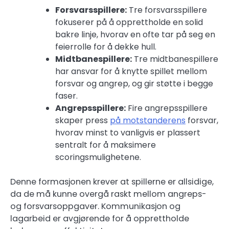
Forsvarsspillere:
Tre forsvarsspillere
fokuserer på å opprettholde en solid
bakre linje, hvorav en ofte tar på seg en
feierrolle for å dekke hull.
Midtbanespillere:
Tre midtbanespillere
har ansvar for å knytte spillet mellom
forsvar og angrep, og gir støtte i begge
faser.
Angrepsspillere:
Fire angrepsspillere
skaper press
på motstanderens
forsvar,
hvorav minst to vanligvis er plassert
sentralt for å maksimere
scoringsmulighetene.
Denne formasjonen krever at spillerne er allsidige,
da de må kunne overgå raskt mellom angreps-
og forsvarsoppgaver. Kommunikasjon og
lagarbeid er avgjørende for å opprettholde