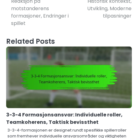
Reaksjon på
Historisk kontekst,
motstanderens
Utvikling, Moderne
formasjoner, Endringer i
tilpasninger
spillet
Related Posts
3-3-4 Formasjonsansvar: Individuelle roller,
Teamkoherens, Taktisk bevissthet
3-3-4-formasjonen er designet rundt spesifikke spillerroller
som fremhever individuelle ansvarsområder og viktigheten