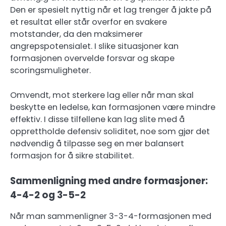
Den er spesielt nyttig når et lag trenger å jakte på
et resultat eller står overfor en svakere
motstander, da den maksimerer
angrepspotensialet. I slike situasjoner kan
formasjonen overvelde forsvar og skape
scoringsmuligheter.
Omvendt, mot sterkere lag eller når man skal
beskytte en ledelse, kan formasjonen være mindre
effektiv. I disse tilfellene kan lag slite med å
opprettholde defensiv soliditet, noe som gjør det
nødvendig å tilpasse seg en mer balansert
formasjon for å sikre stabilitet.
Sammenligning med andre formasjoner:
4-4-2 og 3-5-2
Når man sammenligner 3-3-4-formasjonen med