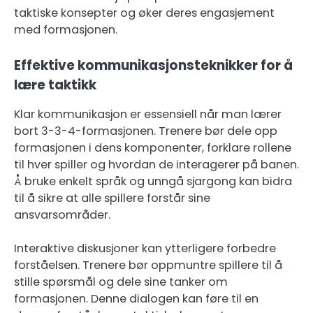
taktiske konsepter og øker deres engasjement
med formasjonen.
Effektive kommunikasjonsteknikker for å
lære taktikk
Klar kommunikasjon er essensiell når man lærer
bort 3-3-4-formasjonen. Trenere bør dele opp
formasjonen i dens komponenter, forklare rollene
til hver spiller og hvordan de interagerer på banen.
Å bruke enkelt språk og unngå sjargong kan bidra
til å sikre at alle spillere forstår sine
ansvarsområder.
Interaktive diskusjoner kan ytterligere forbedre
forståelsen. Trenere bør oppmuntre spillere til å
stille spørsmål og dele sine tanker om
formasjonen. Denne dialogen kan føre til en