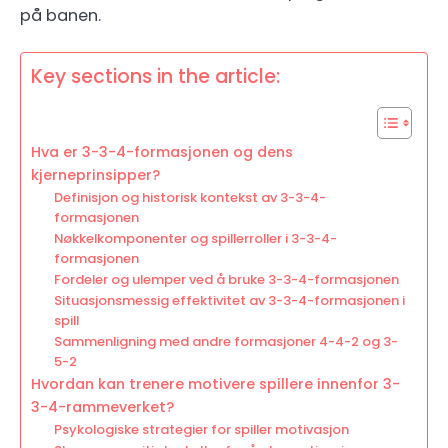
på banen.
Key sections in the article:
Hva er 3-3-4-formasjonen og dens
kjerneprinsipper?
Definisjon og historisk kontekst av 3-3-4-
formasjonen
Nøkkelkomponenter og spillerroller i 3-3-4-
formasjonen
Fordeler og ulemper ved å bruke 3-3-4-formasjonen
Situasjonsmessig effektivitet av 3-3-4-formasjonen i
spill
Sammenligning med andre formasjoner 4-4-2 og 3-
5-2
Hvordan kan trenere motivere spillere innenfor 3-
3-4-rammeverket?
Psykologiske strategier for spiller motivasjon