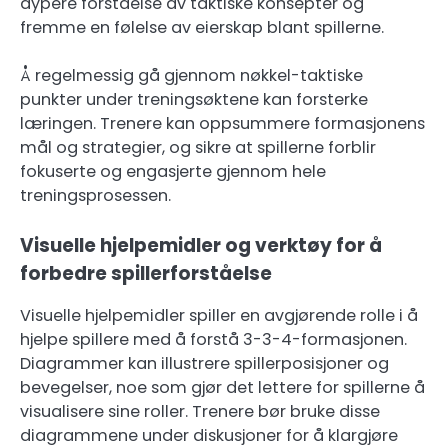
dypere forståelse av taktiske konsepter og
fremme en følelse av eierskap blant spillerne.
Å regelmessig gå gjennom nøkkel-taktiske
punkter under treningsøktene kan forsterke
læringen. Trenere kan oppsummere formasjonens
mål og strategier, og sikre at spillerne forblir
fokuserte og engasjerte gjennom hele
treningsprosessen.
Visuelle hjelpemidler og verktøy for å
forbedre spillerforståelse
Visuelle hjelpemidler spiller en avgjørende rolle i å
hjelpe spillere med å forstå 3-3-4-formasjonen.
Diagrammer kan illustrere spillerposisjoner og
bevegelser, noe som gjør det lettere for spillerne å
visualisere sine roller. Trenere bør bruke disse
diagrammene under diskusjoner for å klargjøre