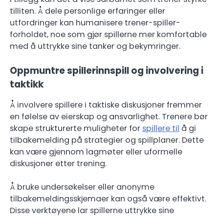
tilliten. Å dele personlige erfaringer eller
utfordringer kan humanisere trener-spiller-
forholdet, noe som gjør spillerne mer komfortable
med å uttrykke sine tanker og bekymringer.
Oppmuntre spillerinnspill og involvering i
taktikk
Å involvere spillere i taktiske diskusjoner fremmer
en følelse av eierskap og ansvarlighet. Trenere bør
skape strukturerte muligheter for
spillere til
å gi
tilbakemelding på strategier og spillplaner. Dette
kan være gjennom lagmøter eller uformelle
diskusjoner etter trening.
Å bruke undersøkelser eller anonyme
tilbakemeldingsskjemaer kan også være effektivt.
Disse verktøyene lar spillerne uttrykke sine