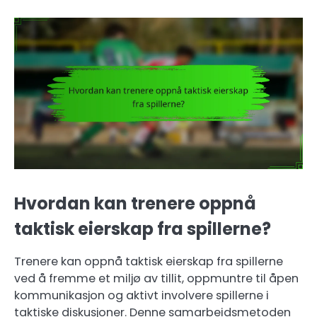
Hvordan kan trenere oppnå
taktisk eierskap fra spillerne?
Trenere kan oppnå taktisk eierskap fra spillerne
ved å fremme et miljø av tillit, oppmuntre til åpen
kommunikasjon og aktivt involvere spillerne i
taktiske diskusjoner. Denne samarbeidsmetoden