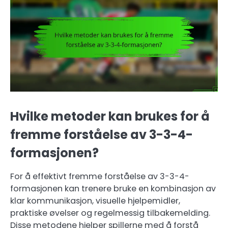
Hvilke metoder kan brukes for å
fremme forståelse av 3-3-4-
formasjonen?
For å effektivt fremme forståelse av 3-3-4-
formasjonen kan trenere bruke en kombinasjon av
klar kommunikasjon, visuelle hjelpemidler,
praktiske øvelser og regelmessig tilbakemelding.
Disse metodene hjelper spillerne med å forstå