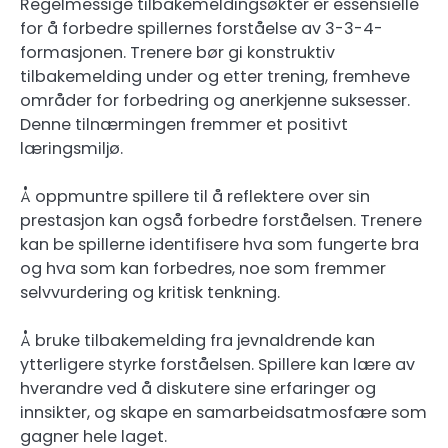
Regelmessige tilbakemeldingsøkter er essensielle
for å forbedre spillernes forståelse av 3-3-4-
formasjonen. Trenere bør gi konstruktiv
tilbakemelding under og etter trening, fremheve
områder for forbedring og anerkjenne suksesser.
Denne tilnærmingen fremmer et positivt
læringsmiljø.
Å oppmuntre spillere til å reflektere over sin
prestasjon kan også forbedre forståelsen. Trenere
kan be spillerne identifisere hva som fungerte bra
og hva som kan forbedres, noe som fremmer
selvvurdering og kritisk tenkning.
Å bruke tilbakemelding fra jevnaldrende kan
ytterligere styrke forståelsen. Spillere kan lære av
hverandre ved å diskutere sine erfaringer og
innsikter, og skape en samarbeidsatmosfære som
gagner hele laget.