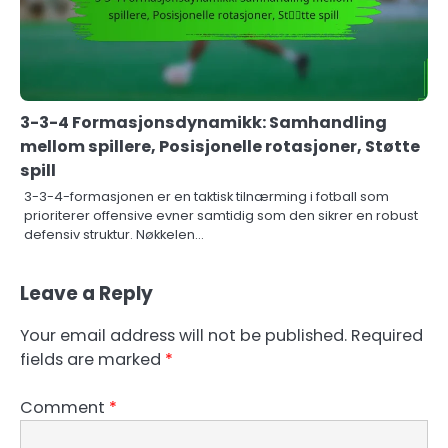
3-3-4 Formasjonsdynamikk: Samhandling
mellom spillere, Posisjonelle rotasjoner, Støtte
spill
3-3-4-formasjonen er en taktisk tilnærming i fotball som
prioriterer offensive evner samtidig som den sikrer en robust
defensiv struktur. Nøkkelen…
Leave a Reply
Your email address will not be published.
Required
fields are marked
*
Comment
*