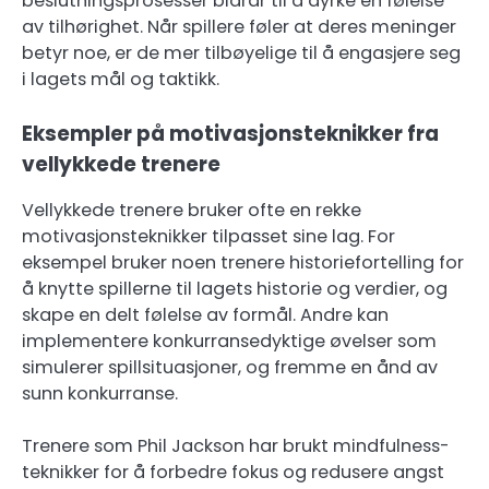
beslutningsprosesser bidrar til å dyrke en følelse
av tilhørighet. Når spillere føler at deres meninger
betyr noe, er de mer tilbøyelige til å engasjere seg
i lagets mål og taktikk.
Eksempler på motivasjonsteknikker fra
vellykkede trenere
Vellykkede trenere bruker ofte en rekke
motivasjonsteknikker tilpasset sine lag. For
eksempel bruker noen trenere historiefortelling for
å knytte spillerne til lagets historie og verdier, og
skape en delt følelse av formål. Andre kan
implementere konkurransedyktige øvelser som
simulerer spillsituasjoner, og fremme en ånd av
sunn konkurranse.
Trenere som Phil Jackson har brukt mindfulness-
teknikker for å forbedre fokus og redusere angst