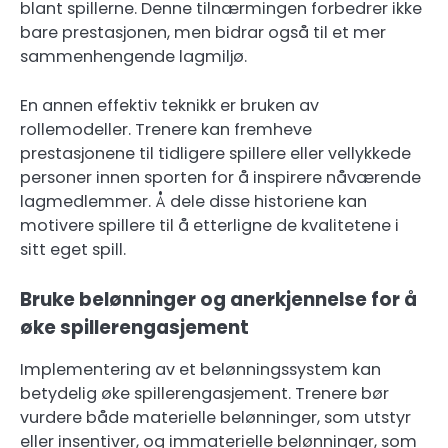
blant spillerne. Denne tilnærmingen forbedrer ikke
bare prestasjonen, men bidrar også til et mer
sammenhengende lagmiljø.
En annen effektiv teknikk er bruken av
rollemodeller. Trenere kan fremheve
prestasjonene til tidligere spillere eller vellykkede
personer innen sporten for å inspirere nåværende
lagmedlemmer. Å dele disse historiene kan
motivere spillere til å etterligne de kvalitetene i
sitt eget spill.
Bruke belønninger og anerkjennelse for å
øke spillerengasjement
Implementering av et belønningssystem kan
betydelig øke spillerengasjement. Trenere bør
vurdere både materielle belønninger, som utstyr
eller insentiver, og immaterielle belønninger, som