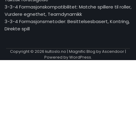
3-3-4 Formasjonskompatibilitet: Matche spillere til roller,
Vurdere egnethet, Teamdynamikk
3-3-4 Formasjonsmetoder: Besittelsesbasert, Kontring,
Direkte spill
Copyright © 2026
kultoslo.no
| Magnific Blog by
Ascendoor
|
Powered by
WordPress
.